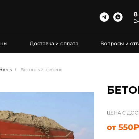
8
Еж
ены
Доставка и оплата
Вопросы и от
бень
Бетонный щебень
/
БЕТО
ЦЕНА С ДО
от 550