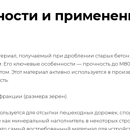
ности и применен
ериал, получаемый при дроблении старых бетонн
Его ключевые особенности — прочность до М800-
ом. Этот материал активно используется в произв
сть.
фракции (размера зерен).
спользуется для отсыпки пешеходных дорожек, спо
е как минеральный наполнитель в некоторых стро
 это самый востребованный материал для устрой