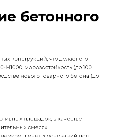
ие бетонного
ых конструкций, что делает его
М1000, морозостойкость (до 100
одстве нового товарного бетона (до
ртивных площадок, в качестве
ительных смесях.
ства укрепленных оснований под