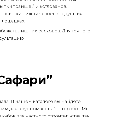
сыпки траншей и котлованов.
ля отсыпки нижних слоев «подушки»
площадках.
бежать лишних расходов. Для точного
сультацию.
Сафари”
ала. В нашем каталоге вы найдете
00 мм для крупномасштабных работ. Мы
убов для частного строительства, так