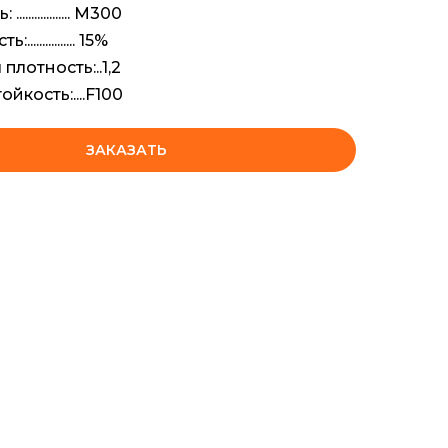
................ М300
.............. 15%
плотность:..1,2
йкость:....F100
ЗАКАЗАТЬ