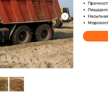
Прочность: ..
Лещадность:..
Насыпная 
Морозосто